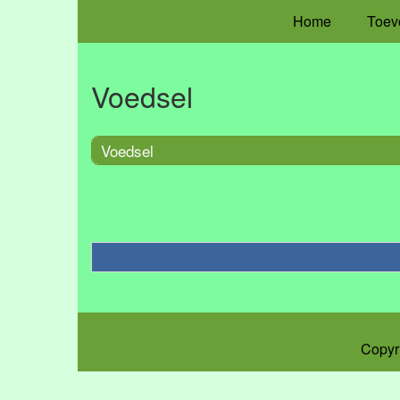
Home
Toev
Voedsel
Voedsel
Copyr