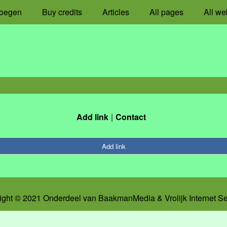
oegen
Buy credits
Articles
All pages
All we
Add link
Contact
Add link
ight © 2021 Onderdeel van
BaakmanMedia
&
Vrolijk Internet S