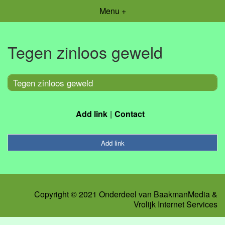
Menu +
Tegen zinloos geweld
Tegen zinloos geweld
Add link
Contact
Add link
Copyright © 2021 Onderdeel van
BaakmanMedia
&
Vrolijk Internet Services