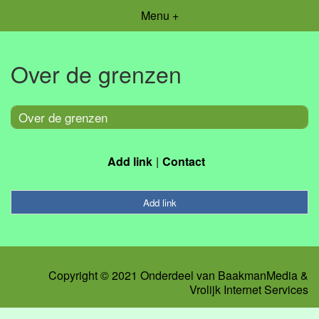
Menu +
Over de grenzen
Over de grenzen
Add link
Contact
Add link
Copyright © 2021 Onderdeel van
BaakmanMedia
&
Vrolijk Internet Services