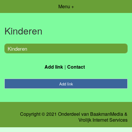
Menu +
Kinderen
Kinderen
Add link
Contact
Add link
Copyright © 2021 Onderdeel van
BaakmanMedia
&
Vrolijk Internet Services